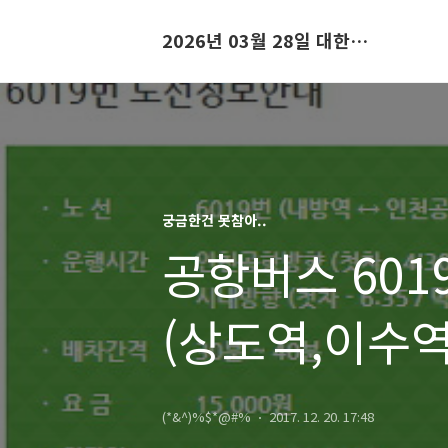
2026년 03월 28일 대한민국 코트디부아르 중계
궁금한건 못참아..
공항버스 601
(상도역,이수역
(*&^)%$*@#%
2017. 12. 20. 17:48