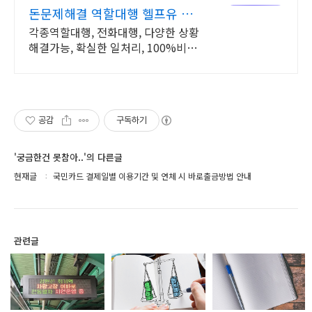
돈문제해결 역할대행 헬프유 다
양하고 어려운 상황해결가능
각종역할대행, 전화대행, 다양한 상황
해결가능, 확실한 일처리, 100%비밀
보장 사람의 도움이 필요할 때는 헬프
유를 기억하세요. 어떤 상황이던 해결
이 가능합니다.
공감
구독하기
'궁금한건 못참아..'의 다른글
현재글
국민카드 결제일별 이용기간 및 연체 시 바로출금방법 안내
관련글