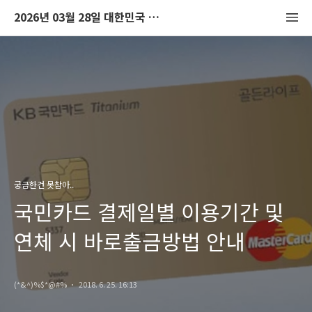
2026년 03월 28일 대한민국 코트디부아르 중계
궁금한건 못참아..
국민카드 결제일별 이용기간 및
연체 시 바로출금방법 안내
(*&^)%$*@#%
2018. 6. 25. 16:13